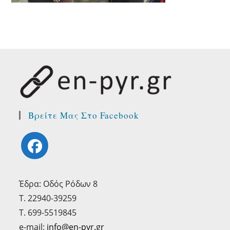
Βρείτε Μας Στo Facebook
Opens
in
Έδρα: Οδός Ρόδων 8
a
Τ. 22940-39259
new
T. 699-5519845
tab
e-mail:
info@en-pyr.gr