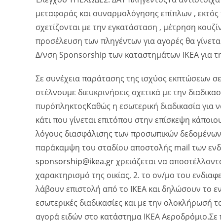
μεταφοράς και συναρμολόγησης επίπλων , εκτός 
σχετίζονται με την εγκατάσταση , μέτρηση κουζί
προσέλευση των πληγέντων για αγορές θα γίνετα
Δ/νση Sponsorship των καταστημάτων IKEA για τ
Σε συνέχεια παράτασης της ισχύος εκπτώσεων σε
στέλνουμε διευκρινήσεις σχετικά με την διαδικ
πυρόπληκτοςΚαθώς η εσωτερική διαδικασία για να
κάτι που γίνεται επιτόπου στην επίσκεψη κάποιο
λόγους διασφάλισης των προσωπικών δεδομένων 
παράκαμψη του σταδίου αποστολής mail των ενδ
sponsorship@ikea.gr
χρειάζεται να αποστέλλονται
χαρακτηρισμό της οικίας, 2. το ον/μο του ενδια
λάβουν επιστολή από το ΙΚΕΑ και δηλώσουν το εν
εσωτερικές διαδικασίες και με την ολοκλήρωσή τ
αγορά ειδών στο κατάστημα ΙΚΕΑ Αεροδρόμιο.Σε 