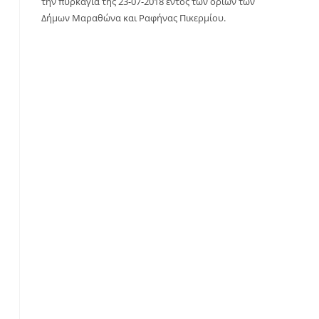
την πυρκαγιά της 23-07-2018 εντός των ορίων των
Δήμων Μαραθώνα και Ραφήνας Πικερμίου.