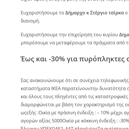
Ευχαριστήσουμε το
Δήμαρχο κ Στέργιο τσίρκα
ο 
διανομή.
Ευχαριστήσουμε την επιχείρηση του κυρίου
Δημ
μπορέσουμε να μεταφέρουμε τα πράγματα από την
Έως και -30% για πυρόπληκτες ο
Σας ανακοινώνουμε ότι σε συνέχεια τηλεφωνικής 
καταστήματα IKEA παρατείνουντην δυνατότητα αγ
και όλους τους πληγέντες από τις καταστροφικέ
διαμορφώνεται με βάση τον χαρακτηρισμό της οικ
ωςεξής :Οικία με πράσινη ένδειξη : – 10% μέχρι α
αγορών αξίας 5000Οικία με κόκκινη ένδειξη : -30
Έλεγχου ΥΠΕΧΩΔΕ2. ΔΑΤ πληγέντοςΤα αντίστοιχα 