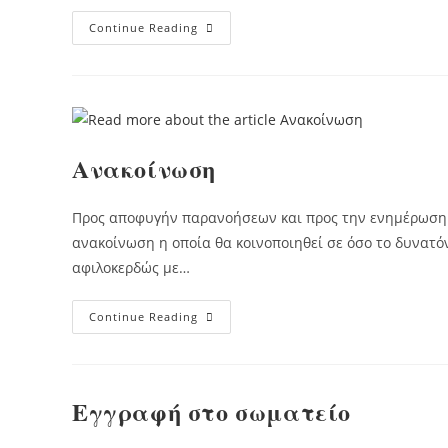
Casus
Continue Reading
Belli
Οι
Ερανικοί
Λογαριασμοί
Μεταξύ
Πυρόπληκτων
Και
Δημοτικών
Αρχών
Ανακοίνωση
Ραφήνας-
Πικερμίου
Και
Μαραθώνος
Προς αποφυγήν παρανοήσεων και προς την ενημέρωση
ανακοίνωση η οποία θα κοινοποιηθεί σε όσο το δυνατ
αφιλοκερδώς με…
Ανακοίνωση
Continue Reading
Εγγραφή στο σωματείο