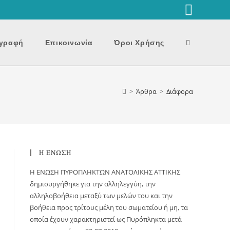
Toggle
γραφή
Επικοινωνία
Όροι Χρήσης
website
>
Άρθρα
>
Διάφορα
search
Η ΕΝΩΣΗ
H ΕΝΩΣΗ ΠΥΡΟΠΛΗΚΤΩΝ ΑΝΑΤΟΛΙΚΗΣ ΑΤΤΙΚΗΣ
δημιουργήθηκε για την αλληλεγγύη, την
αλληλοβοήθεια μεταξύ των μελών του και την
βοήθεια προς τρίτους μέλη του σωματείου ή μη, τα
οποία έχουν χαρακτηριστεί ως Πυρόπληκτα μετά