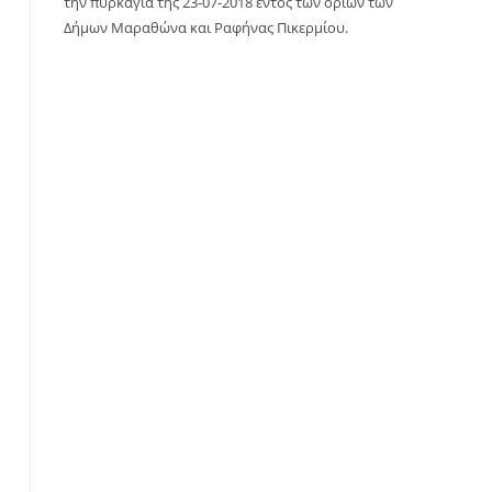
την πυρκαγιά της 23-07-2018 εντός των ορίων των
Δήμων Μαραθώνα και Ραφήνας Πικερμίου.