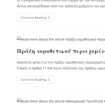
Σε τηλεφωνική επικοινωνία που είχαμε με τον αντιδή
όντως κατασχέθηκαν από την τράπεζα χρήματα του ερ
Επιδόματα
Continue Reading
Πληγέντων
Για
Φυσικές
Καταστροφές
Πράξη νομοθετικού περιεχομέν
Αγαπητοί φίλοι Για την πράξη νομοθετικού περιεχομένο
Ειδικά το άρθρο 11 ΚΑΙ έγινε επέκταση της πράξης νο
Πράξη
Continue Reading
Νομοθετικού
Περιεχομένου
Για
Τις
Πυρόπληκτες
Περιοχές